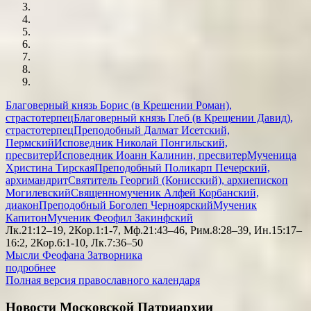
Благоверный князь Борис (в Крещении Роман),
страстотерпец
Благоверный князь Глеб (в Крещении Давид),
страстотерпец
Преподобный Далмат Исетский,
Пермский
Исповедник Николай Понгильский,
пресвитер
Исповедник Иоанн Калинин, пресвитер
Мученица
Христина Тирская
Преподобный Поликарп Печерский,
архимандрит
Святитель Георгий (Конисский), архиепископ
Могилевский
Священномученик Алфей Корбанский,
диакон
Преподобный Боголеп Черноярский
Мученик
Капитон
Мученик Феофил Закинфский
Лк.21:12–19, 2Кор.1:1-7, Мф.21:43–46, Рим.8:28–39, Ин.15:17–
16:2, 2Кор.6:1-10, Лк.7:36–50
Мысли Феофана Затворника
подробнее
Полная версия православного календаря
Новости Московской Патриархии