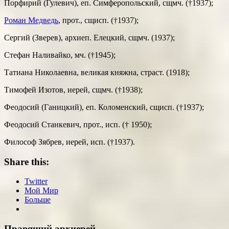
Порфирий (Гулевич), еп. Симферопольский, сщмч. (†1937);
Роман Медведь
, прот., сщисп. (†1937);
Сергий (Зверев), архиеп. Елецкий, сщмч. (1937);
Стефан Наливайко, мч. (†1945);
Татиана Николаевна, великая княжна, страст. (1918);
Тимофей Изотов, иерей, сщмч. (†1938);
Феодосий (Ганицкий), еп. Коломенский, сщисп. (†1937);
Феодосий Станкевич, прот., исп. († 1950);
Философ Зябрев, иерей, исп. (†1937).
Share this:
Twitter
Мой Мир
Больше
Правящий архиерей