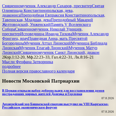
Священномученик Александр Сахаров, пресвитер
Святая
Олимпиада Константинопольская, дева,
диакониса
Преподобная Евпраксия Константинопольская,
Тавеннская, Младшая, дева
Преподобный Макарий
Желтоводский, Унженский
Память V Вселенского
Собора
Священномученик Николай Удинцев,
пресвитер
Исповедница Ираида Тихова
Мученик Александр
Фригиец, врач
Праведная Анна, мать Пресвятой
Богородицы
Мученик Аттал Лионский
Мученица Библиада
Лионская
Мученик Епагаф Лионский
Мученик Матур
Лионский
Священномученик Санкт Лионский, диакон
2Кор.1:12-20, Мф.22:23–33, Гал.4:22–31, Лк.8:16–21
Мысли Феофана Затворника
подробнее
Полная версия православного календаря
Новости Московской Патриархии
В Церкви открыли набор добровольцев для восстановления домов
пострадавших мирных жителей Донецка и Горловки
07.8.2026
Архиерейский хор Бишкекской епархии выступил на VIII Кыргызско-
Российском экономическом форуме
07.8.2026