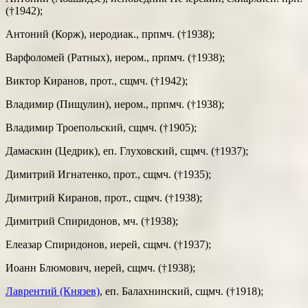
(†1942);
Антоний (Корж), иеродиак., прпмч. (†1938);
Варфоломей (Ратных), иером., прпмч. (†1938);
Виктор Киранов, прот., сщмч. (†1942);
Владимир (Пищулин), иером., прпмч. (†1938);
Владимир Троепольский, сщмч. (†1905);
Дамаскин (Цедрик), еп. Глуховский, сщмч. (†1937);
Димитрий Игнатенко, прот., сщмч. (†1935);
Димитрий Киранов, прот., сщмч. (†1938);
Димитрий Спиридонов, мч. (†1938);
Елеазар Спиридонов, иерей, сщмч. (†1937);
Иоанн Блюмович, иерей, сщмч. (†1938);
Лаврентий (Князев)
, еп. Балахнинский, сщмч. (†1918);