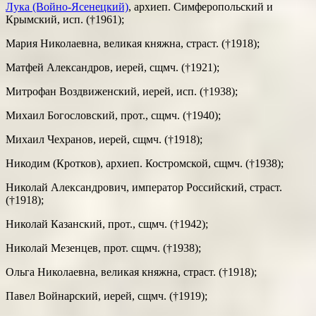
Лука (Войно-Ясенецкий)
, архиеп. Симферопольский и
Крымский, исп. (†1961);
Мария Николаевна, великая княжна, страст. (†1918);
Матфей Александров, иерей, сщмч. (†1921);
Митрофан Воздвиженский, иерей, исп. (†1938);
Михаил Богословский, прот., сщмч. (†1940);
Михаил Чехранов, иерей, сщмч. (†1918);
Никодим (Кротков), архиеп. Костромской, сщмч. (†1938);
Николай Александрович, император Российский, страст.
(†1918);
Николай Казанский, прот., сщмч. (†1942);
Николай Мезенцев, прот. сщмч. (†1938);
Ольга Николаевна, великая княжна, страст. (†1918);
Павел Войнарский, иерей, сщмч. (†1919);