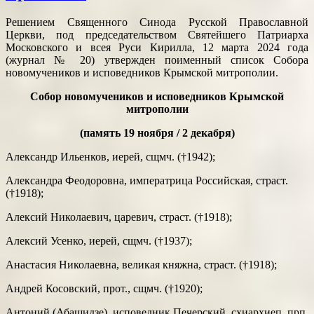
Решением Священного Синода Русской Православной
Церкви, под председательством Святейшего Патриарха
Московского и всея Руси Кирилла, 12 марта 2024 года
(журнал № 20) утвержден поименный список Собора
новомучеников и исповедников Крымской митрополии.
Собор новомучеников и исповедников Крымской
митрополии
(память 19 ноября / 2 декабря)
Александр Ильенков, иерей, сщмч. (†1942);
Александра Феодоровна, императрица Российская, страст.
(†1918);
Алексий Николаевич, царевич, страст. (†1918);
Алексий Усенко, иерей, сщмч. (†1937);
Анастасия Николаевна, великая княжна, страст. (†1918);
Андрей Косовский, прот., сщмч. (†1920);
Антоний (Абашидзе), исповедник Печерский, схиархиеп. прп.