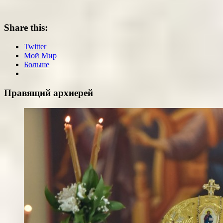
Share this:
Twitter
Мой Мир
Больше
Правящий архиерей