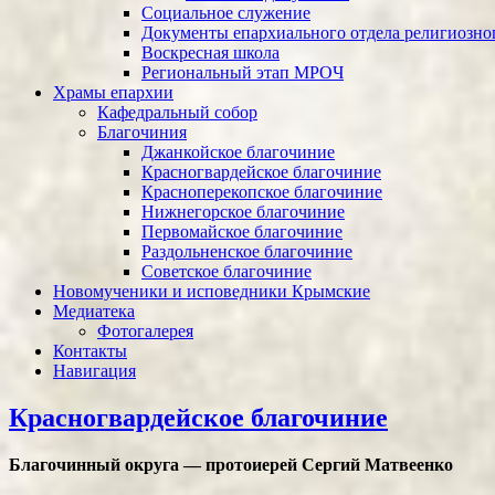
Социальное служение
Документы епархиального отдела религиозног
Воскресная школа
Региональный этап МРОЧ
Храмы епархии
Кафедральный собор
Благочиния
Джанкойское благочиние
Красногвардейское благочиние
Красноперекопское благочиние
Нижнегорское благочиние
Первомайское благочиние
Раздольненское благочиние
Советское благочиние
Новомученики и исповедники Крымские
Медиатека
Фотогалерея
Контакты
Навигация
Красногвардейское благочиние
Благочинный округа — протоиерей Сергий Матвеенко