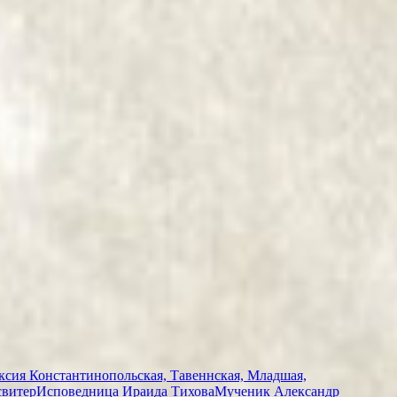
сия Константинопольская, Тавеннская, Младшая,
свитер
Исповедница Ираида Тихова
Мученик Александр