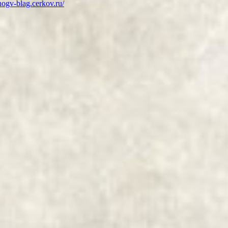
snogv-blag.cerkov.ru/