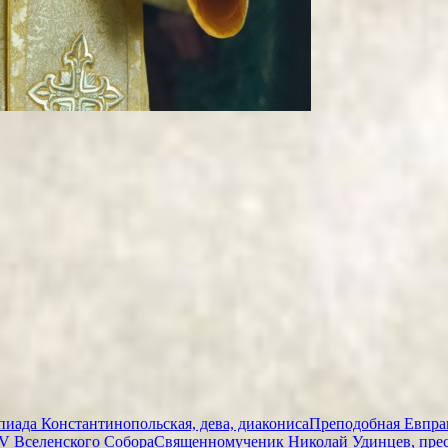
иада Константинопольская, дева, диакониса
Преподобная Евпрак
V Вселенского Собора
Священномученик Николай Удинцев, пре