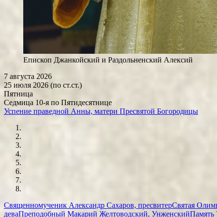
Епископ Джанкойский и Раздольненский Алексий
7 августа 2026
25 июля 2026 (по ст.ст.)
Пятница
Седмица 10-я по Пятидесятнице
Успение праведной Анны, матери Пресвятой Богородицы
Священномученик Александр Сахаров, пресвитер
Святая Олимп
дева
Преподобный Макарий Желтоводский, Унженский
Память 