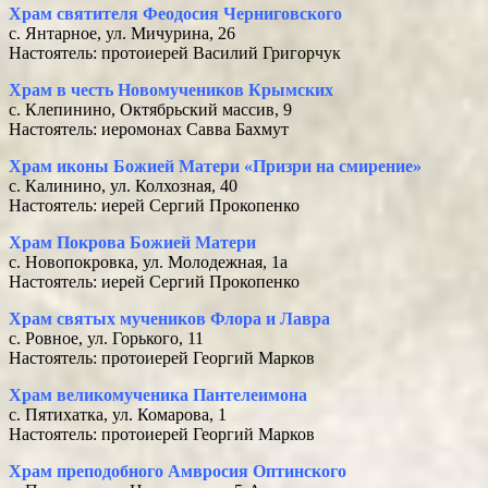
Храм святителя Феодосия Черниговского
с. Янтарное, ул. Мичурина, 26
Настоятель: протоиерей Василий Григорчук
Храм в честь Новомучеников Крымских
с. Клепинино, Октябрьский массив, 9
Настоятель: иеромонах Савва Бахмут
Храм иконы Божией Матери «Призри на смирение»
с. Калинино, ул. Колхозная, 40
Настоятель: иерей Сергий Прокопенко
Храм Покрова Божией Матери
с. Новопокровка, ул. Молодежная, 1а
Настоятель: иерей Сергий Прокопенко
Храм святых мучеников Флора и Лавра
с. Ровное, ул. Горького, 11
Настоятель: протоиерей Георгий Марков
Храм великомученика Пантелеимона
с. Пятихатка, ул. Комарова, 1
Настоятель: протоиерей Георгий Марков
Храм преподобного Амвросия Оптинского