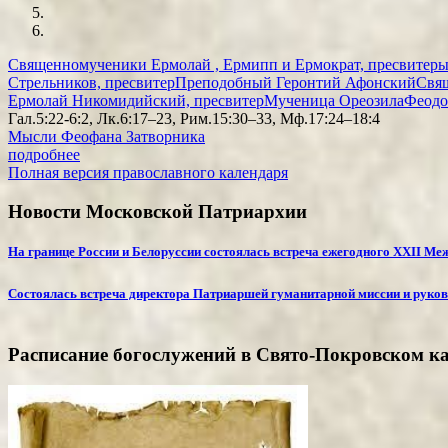
Священномученики Ермолай , Ермипп и Ермократ, пресвитер
Стрельников, пресвитер
Преподобный Геронтий Афонский
Свя
Ермолай Никомидийский, пресвитер
Мученица Ореозила
Феодо
Гал.5:22-6:2, Лк.6:17–23, Рим.15:30–33, Мф.17:24–18:4
Мысли Феофана Затворника
подробнее
Полная версия православного календаря
Новости Московской Патриархии
На границе России и Белоруссии состоялась встреча ежегодного XXII Ме
Состоялась встреча директора Патриаршей гуманитарной миссии и руков
Расписание богослужений в Свято-Покровском ка