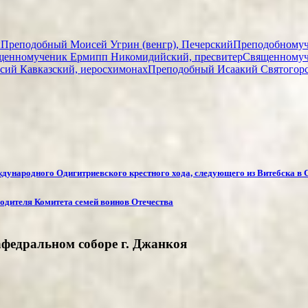
ы
Преподобный Моисей Угрин (венгр), Печерский
Преподобномуч
щенномученик Ермипп Никомидийский, пресвитер
Священномуч
сий Кавказский, иеросхимонах
Преподобный Исаакий Святогор
ждународного Одигитриевского крестного хода, следующего из Витебска в
одителя Комитета семей воинов Отечества
федральном соборе г. Джанкоя