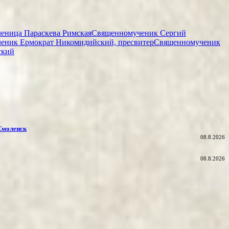
еница Параскева Римская
Священномученик Сергий
еник Ермократ Никомидийский, пресвитер
Священномученик
ский
 Смоленск
08.8.2026
08.8.2026