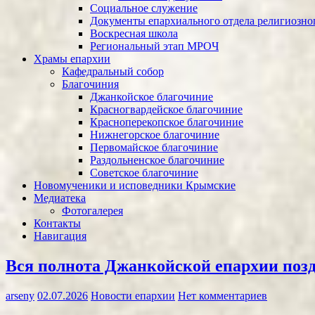
Социальное служение
Документы епархиального отдела религиозног
Воскресная школа
Региональный этап МРОЧ
Храмы епархии
Кафедральный собор
Благочиния
Джанкойское благочиние
Красногвардейское благочиние
Красноперекопское благочиние
Нижнегорское благочиние
Первомайское благочиние
Раздольненское благочиние
Советское благочиние
Новомученики и исповедники Крымские
Медиатека
Фотогалерея
Контакты
Навигация
Вся полнота Джанкойской епархии позд
arseny
02.07.2026
Новости епархии
Нет комментариев