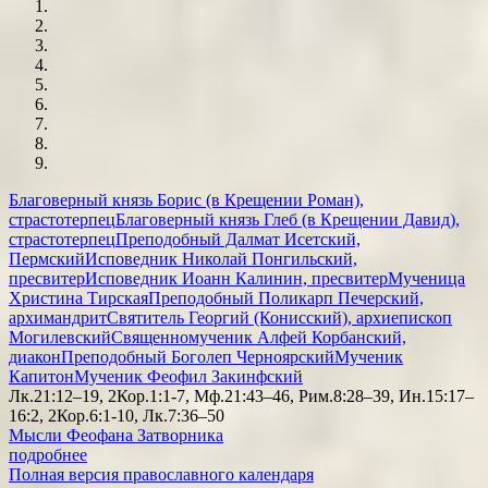
Благоверный князь Борис (в Крещении Роман),
страстотерпец
Благоверный князь Глеб (в Крещении Давид),
страстотерпец
Преподобный Далмат Исетский,
Пермский
Исповедник Николай Понгильский,
пресвитер
Исповедник Иоанн Калинин, пресвитер
Мученица
Христина Тирская
Преподобный Поликарп Печерский,
архимандрит
Святитель Георгий (Конисский), архиепископ
Могилевский
Священномученик Алфей Корбанский,
диакон
Преподобный Боголеп Черноярский
Мученик
Капитон
Мученик Феофил Закинфский
Лк.21:12–19, 2Кор.1:1-7, Мф.21:43–46, Рим.8:28–39, Ин.15:17–
16:2, 2Кор.6:1-10, Лк.7:36–50
Мысли Феофана Затворника
подробнее
Полная версия православного календаря