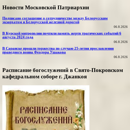
Новости Московской Патриархии
Подписано соглашение о сотрудничестве между Белорусским
экзархатом и Белорусской железной дорогой
06.8.2026
В Курской митрополии почтили память жертв трагических событий 6
августа 2024 года
06.8.2026
В Саранске прошли торжества по случаю 25-летия прославления
праведного воина Феодора Ушакова
06.8.2026
Расписание богослужений в Свято-Покровском
кафедральном соборе г. Джанкоя