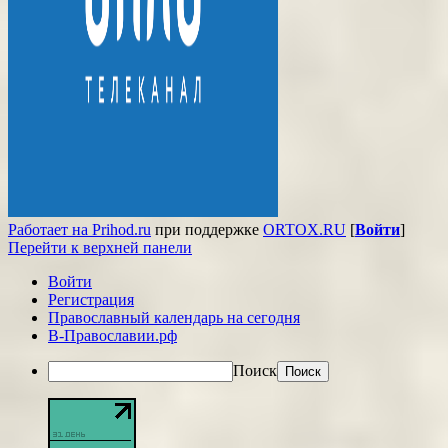
Работает на Prihod.ru
при поддержке
ORTOX.RU
[
Войти
]
Перейти к верхней панели
Войти
Регистрация
Православный календарь на сегодня
В-Православии.рф
Поиск