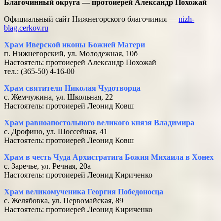
Благочинный округа — протоиерей Александр Похожай
Официальный сайт Нижнегорского благочиния —
nizh-
blag.cerkov.ru
Храм Иверской иконы Божией Матери
п. Нижнегорский, ул. Молодежная, 10б
Настоятель: протоиерей Александр Похожай
тел.: (365-50) 4-16-00
Храм святителя Николая Чудотворца
с. Жемчужина, ул. Школьная, 22
Настоятель: протоиерей Леонид Ковш
Храм равноапостольного великого князя Владимира
с. Дрофино, ул. Шоссейная, 41
Настоятель: протоиерей Леонид Ковш
Храм в честь Чуда Архистратига Божия Михаила в Хонех
с. Заречье, ул. Речная, 20а
Настоятель: протоиерей Леонид Кириченко
Храм великомученика Георгия Победоносца
с. Желябовка, ул. Первомайская, 89
Настоятель: протоиерей Леонид Кириченко