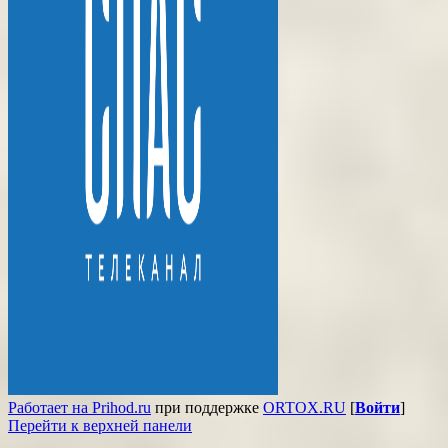
Работает на Prihod.ru
при поддержке
ORTOX.RU
[
Войти
]
Перейти к верхней панели