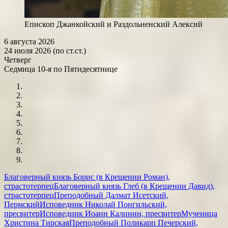
Епископ Джанкойский и Раздольненский Алексий
6 августа 2026
24 июля 2026 (по ст.ст.)
Четверг
Седмица 10-я по Пятидесятнице
Благоверный князь Борис (в Крещении Роман),
страстотерпец
Благоверный князь Глеб (в Крещении Давид),
страстотерпец
Преподобный Далмат Исетский,
Пермский
Исповедник Николай Понгильский,
пресвитер
Исповедник Иоанн Калинин, пресвитер
Мученица
Христина Тирская
Преподобный Поликарп Печерский,