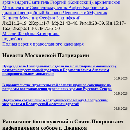
архимандрит
Святитель Георгий (Конисский), архиепископ
Могилевский
Священномученик Алфей Корбанский,
диакон
Преподобный Боголеп Черноярский
Мученик
Капитон
Мученик Феофил Закинфский
Лк.21:12–19, 2Кор.1:1-7, Мф.21:43–46, Рим.8:28–39, Ин.15:17–
16:2, 2Кор.6:1-10, Лк.7:36–50
Мысли Феофана Затворника
подробнее
Полная версия православного календаря
Новости Московской Патриархии
Председатель Синодального отдела по монастырям и монашеству
возглавил престольный праздник в Борисоглебском Аносином
ставропигиальном монастыре
06.8.2026
В правительстве Архангельской области прошло совещание по
вопросам восстановления деревянных храмов Русского Севера
06.8.2026
Подписано соглашение о сотрудничестве между Белорусским
экзархатом и Белорусской железной дорогой
06.8.2026
Расписание богослужений в Свято-Покровском
кафедральном соборе г. Джанкоя