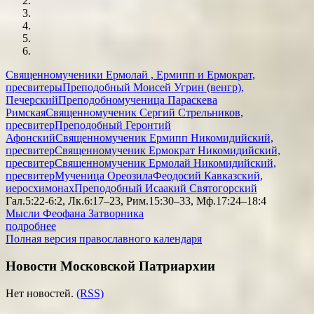
Священномученики Ермолай , Ермипп и Ермократ,
пресвитеры
Преподобный Моисей Угрин (венгр),
Печерский
Преподобномученица Параскева
Римская
Священномученик Сергий Стрельников,
пресвитер
Преподобный Геронтий
Афонский
Священномученик Ермипп Никомидийский,
пресвитер
Священномученик Ермократ Никомидийский,
пресвитер
Священномученик Ермолай Никомидийский,
пресвитер
Мученица Ореозила
Феодосий Кавказский,
иеросхимонах
Преподобный Исаакий Святогорский
Гал.5:22-6:2, Лк.6:17–23, Рим.15:30–33, Мф.17:24–18:4
Мысли Феофана Затворника
подробнее
Полная версия православного календаря
Новости Московской Патриархии
Нет новостей.
(RSS)