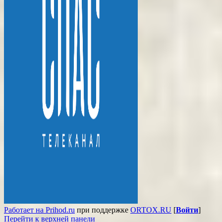
Работает на Prihod.ru
при поддержке
ORTOX.RU
[
Войти
]
Перейти к верхней панели