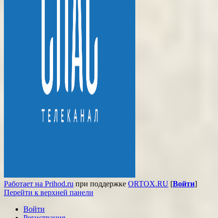
Работает на Prihod.ru
при поддержке
ORTOX.RU
[
Войти
]
Перейти к верхней панели
Войти
Регистрация