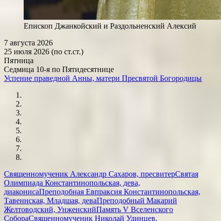
Епископ Джанкойский и Раздольненский Алексий
7 августа 2026
25 июля 2026 (по ст.ст.)
Пятница
Седмица 10-я по Пятидесятнице
Успение праведной Анны, матери Пресвятой Богородицы
Священномученик Александр Сахаров, пресвитер
Святая
Олимпиада Константинопольская, дева,
диакониса
Преподобная Евпраксия Константинопольская,
Тавеннская, Младшая, дева
Преподобный Макарий
Желтоводский, Унженский
Память V Вселенского
Собора
Священномученик Николай Удинцев,