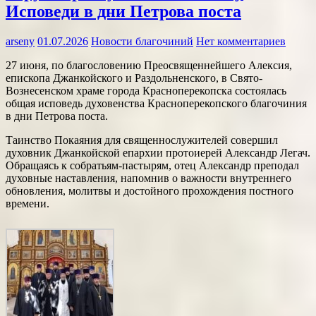
Исповеди в дни Петрова поста
arseny
01.07.2026
Новости благочиний
Нет комментариев
27 июня, по благословению Преосвященнейшего Алексия,
епископа Джанкойского и Раздольненского, в Свято-
Вознесенском храме города Красноперекопска состоялась
общая исповедь духовенства Красноперекопского благочиния
в дни Петрова поста.
Таинство Покаяния для священнослужителей совершил
духовник Джанкойской епархии протоиерей Александр Легач.
Обращаясь к собратьям-пастырям, отец Александр преподал
духовные наставления, напомнив о важности внутреннего
обновления, молитвы и достойного прохождения постного
времени.