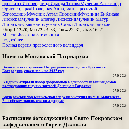
пресвитер
Исповедница Ираида Тихова
Мученик Александр
Фригиец, врач
Праведная Анна, мать Пресвятой
Богородицы
Мученик Аттал Лионский
Мученица Библиада
Лионская
Мученик Епагаф Лионский
Мученик Матур
Лионский
Священномученик Санкт Лионский, диакон
2Кор.1:12-20, Мф.22:23–33, Гал.4:22–31, Лк.8:16–21
Мысли Феофана Затворника
подробнее
Полная версия православного календаря
Новости Московской Патриархии
Вышел в свет отрывной Патриарший календарь «Пресвятая
Богородице, спаси нас!» на 2027 год
07.8.2026
В Церкви открыли набор добровольцев для восстановления домов
пострадавших мирных жителей Донецка и Горловки
07.8.2026
Архиерейский хор Бишкекской епархии выступил на VIII Кыргызско-
Российском экономическом форуме
07.8.2026
Расписание богослужений в Свято-Покровском
кафедральном соборе г. Джанкоя