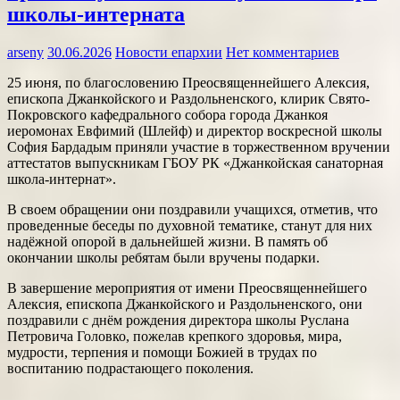
школы-интерната
arseny
30.06.2026
Новости епархии
Нет комментариев
25 июня, по благословению Преосвященнейшего Алексия,
епископа Джанкойского и Раздольненского, клирик Свято-
Покровского кафедрального собора города Джанкоя
иеромонах Евфимий (Шлейф) и директор воскресной школы
София Бардадым приняли участие в торжественном вручении
аттестатов выпускникам ГБОУ РК «Джанкойская санаторная
школа-интернат».
В своем обращении они поздравили учащихся, отметив, что
проведенные беседы по духовной тематике, станут для них
надёжной опорой в дальнейшей жизни. В память об
окончании школы ребятам были вручены подарки.
В завершение мероприятия от имени Преосвященнейшего
Алексия, епископа Джанкойского и Раздольненского, они
поздравили с днём рождения директора школы Руслана
Петровича Головко, пожелав крепкого здоровья, мира,
мудрости, терпения и помощи Божией в трудах по
воспитанию подрастающего поколения.