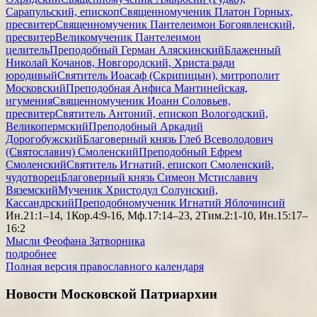
Сарапульский, епископ
Священномученик Платон Горных,
пресвитер
Священномученик Пантелеимон Богоявленский,
пресвитер
Великомученик Пантелеимон
целитель
Преподобный Герман Аляскинский
Блаженный
Николай Кочанов, Новгородский, Христа ради
юродивый
Святитель Иоасаф (Скрипицын), митрополит
Московский
Преподобная Анфиса Мантинейская,
игумения
Священномученик Иоанн Соловьев,
пресвитер
Святитель Антоний, епископ Вологодский,
Великопермский
Преподобный Аркадий
Дорогобужский
Благоверный князь Глеб Всеволодович
(Святославич) Смоленский
Преподобный Ефрем
Смоленский
Святитель Игнатий, епископ Смоленский,
чудотворец
Благоверный князь Симеон Мстиславич
Вяземский
Мученик Христодул Солунский,
Кассандрский
Преподобномученик Игнатий Яблочинсий
Ин.21:1–14, 1Кор.4:9-16, Мф.17:14–23, 2Тим.2:1-10, Ин.15:17–
16:2
Мысли Феофана Затворника
подробнее
Полная версия православного календаря
Новости Московской Патриархии