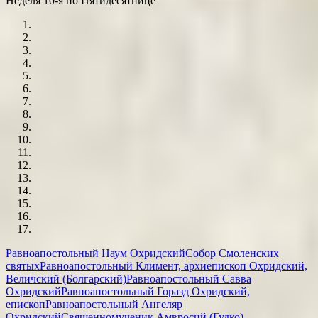
Неделя 10-я по Пятидесятнице
Равноапостольный Наум Охридский
Собор Смоленских
святых
Равноапостольный Климент, архиепископ Охридский,
Величский (Болгарский)
Равноапостольный Савва
Охридский
Равноапостольный Горазд Охридский,
епископ
Равноапостольный Ангеляр
Охридский
Священномученик Амвросий (Гудко),