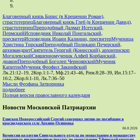
Благоверный князь Борис (в Крещении Роман),
страстотерпец
Благоверный князь Глеб (в Крещении Давид),
страстотерпец
Преподобный Далмат Исетский,
Пермский
Исповедник Николай Понгильский,
пресвитер
Исповедник Иоанн Калинин, пресвитер
Мученица
Христина Тирская
Преподобный Поликарп Печерский,
архимандрит
Святитель Георгий (Конисский), архиепископ
Могилевский
Священномученик Алфей Корбанский,
диакон
Преподобный Боголеп Черноярский
Мученик
Капитон
Мученик Феофил Закинфский
Лк.21:12–19, 2Кор.1:1-7, Мф.21:43–46, Рим.8:28–39, Ин.15:17–
16:2, 2Кор.6:1-10, Лк.7:36–50
Мысли Феофана Затворника
подробнее
Полная версия православного календаря
Новости Московской Патриархии
Епископ Новороссийский Сергий совершил литию по погибшим в
краснодарском селе Архипо-Осиповка
06.8.2026
Комиссия коллегии Синодального отдела по монастырям и монашеству
совершила инспекционную поездку по монастырям Уфимской епархии