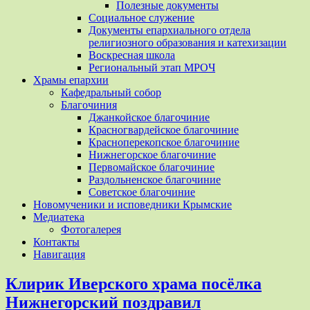
Полезные документы
Социальное служение
Документы епархиального отдела
религиозного образования и катехизации
Воскресная школа
Региональный этап МРОЧ
Храмы епархии
Кафедральный собор
Благочиния
Джанкойское благочиние
Красногвардейское благочиние
Красноперекопское благочиние
Нижнегорское благочиние
Первомайское благочиние
Раздольненское благочиние
Советское благочиние
Новомученики и исповедники Крымские
Медиатека
Фотогалерея
Контакты
Навигация
Клирик Иверского храма посёлка
Нижнегорский поздравил