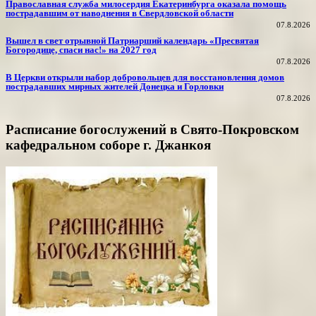
Православная служба милосердия Екатеринбурга оказала помощь
пострадавшим от наводнения в Свердловской области
07.8.2026
Вышел в свет отрывной Патриарший календарь «Пресвятая
Богородице, спаси нас!» на 2027 год
07.8.2026
В Церкви открыли набор добровольцев для восстановления домов
пострадавших мирных жителей Донецка и Горловки
07.8.2026
Расписание богослужений в Свято-Покровском
кафедральном соборе г. Джанкоя