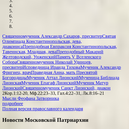
Священномученик Александр Сахаров, пресвитер
Святая
Олимпиада Константинопольская, дева,
диакониса
Преподобная Евпраксия Константинопольская,
Тавеннская, Младшая, дева
Преподобный Макарий
Желтоводский, Унженский
Память V Вселенского
Собора
Священномученик Николай Удинцев,
пресвитер
Исповедница Ираида Тихова
Мученик Александр
Фригиец, врач
Праведная Анна, мать Пресвятой
Богородицы
Мученик Аттал Лионский
Мученица Библиада
Лионская
Мученик Епагаф Лионский
Мученик Матур
Лионский
Священномученик Санкт Лионский, диакон
2Кор.1:12-20, Мф.22:23–33, Гал.4:22–31, Лк.8:16–21
Мысли Феофана Затворника
подробнее
Полная версия православного календаря
Новости Московской Патриархии