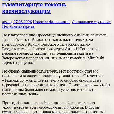
гуманитарную помощь
военнослужащим
arseny
27.06.2026
Новости благочиний
,
Социальное служение
Нет комментариев
По благословению Преосвященнейшего Алексия, епископа
Джанкойского и Раздольненского, настоятель храма
преподобного Кукши Одесского села Кропоткино
Раздольненского благочиния иерей Андрей Сопельник
передал военнослужащим, выполняющим задачи на
Запорожском направлении, личный автомобиль Mitsubishi
Pajero с прицепом.
По словам священнослужителя, этот поступок стал его
посильным вкладом в поддержку защитников Отечества:
«Техника должна служить тем, кто сегодня находится на
передовой, а не простаивать без дела. Самое важное — чтобы
наши воины были живы и могли успешно исполнять
поставленные цели».
При содействии волонтёров прицеп был оперативно
укомплектован всем необходимым для фронта. В состав
гуманитарного груза вошли маскировочные сети, окопные