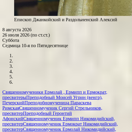
Епископ Джанкойский и Раздольненский Алексий
8 августа 2026
26 июля 2026 (по ст.ст.)
Суббота
Седмица 10-я по Пятидесятнице
Священномученики Ермолай , Ермипп и Ермократ,
пресвитеры
Преподобный Моисей Угрин (венгр),
Печерский
Преподобномученица Параскева
Римская
Священномученик Сергий Стрельников,
пресвитер
Преподобный Геронтий
Афонский
Священномученик Ермипп Никомидийский,
пресвитер
Священномученик Ермократ Никомидийский,
пресвитер
Священномученик Ермолай Никомидийский,