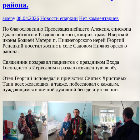
района.
arseny
08.04.2026
Новости епархии
Нет комментариев
По благословению Преосвященнейшего Алексия, епископа
Джанкойского и Раздольненского, клирик храма Иверской
иконы Божией Матери п. Нижнегорского иерей Георгий
Репецкий посетил хоспис в селе Садовом Нижнегорского
района.
Священник поздравил пациентов с праздником Входа
Господнего в Иерусалим и раздал освящённую вербу.
Отец Георгий исповедал и причастил Святых Христовых
Таин всех желающих, а также, побеседовал с каждым,
нуждающимся в личной духовной беседе и утешении.