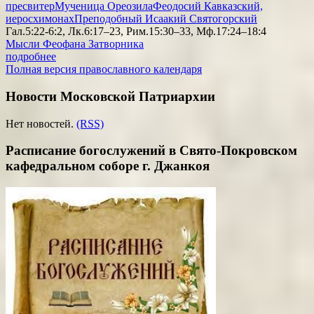
пресвитер
Мученица Ореозила
Феодосий Кавказский,
иеросхимонах
Преподобный Исаакий Святогорский
Гал.5:22-6:2, Лк.6:17–23, Рим.15:30–33, Мф.17:24–18:4
Мысли Феофана Затворника
подробнее
Полная версия православного календаря
Новости Московской Патриархии
Нет новостей.
(RSS)
Расписание богослужений в Свято-Покровском
кафедральном соборе г. Джанкоя