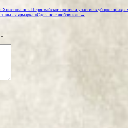
Христова пгт. Первомайское приняли участие в уборке прихра
схальная ярмарка «Сделано с любовью».
→
ы
*