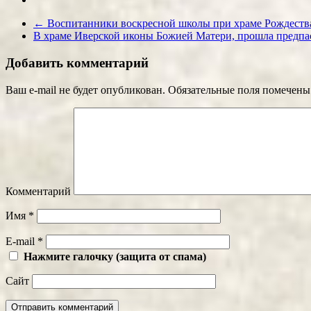
←
Воспитанники воскресной школы при храме Рождества 
В храме Иверской иконы Божией Матери, прошла предпа
Добавить комментарий
Ваш e-mail не будет опубликован.
Обязательные поля помечен
Комментарий
Имя
*
E-mail
*
Нажмите галочку (защита от спама)
Сайт