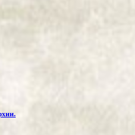
рхии.