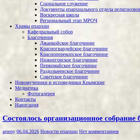
Социальное служение
Документы епархиального отдела религиозног
Воскресная школа
Региональный этап МРОЧ
Храмы епархии
Кафедральный собор
Благочиния
Джанкойское благочиние
Красногвардейское благочиние
Красноперекопское благочиние
Нижнегорское благочиние
Первомайское благочиние
Раздольненское благочиние
Советское благочиние
Новомученики и исповедники Крымские
Медиатека
Фотогалерея
Контакты
Навигация
Состоялось организационное собрание 
arseny
06.04.2026
Новости епархии
Нет комментариев